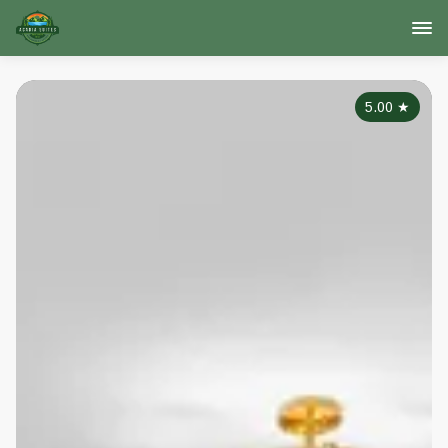
5.00
★