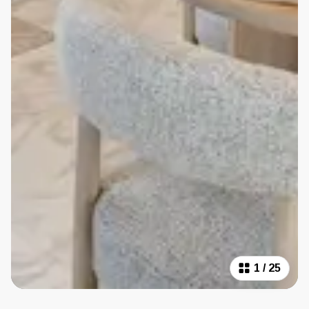
1
/
25