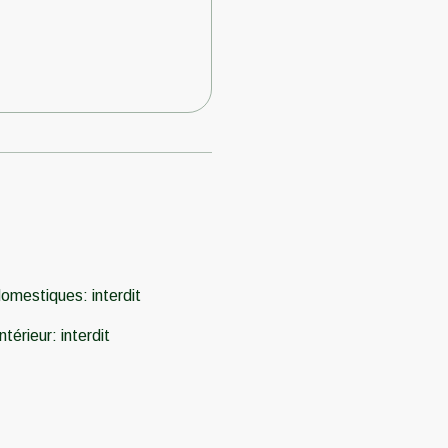
domestiques
:
interdit
ntérieur
:
interdit