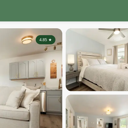
4.85
★