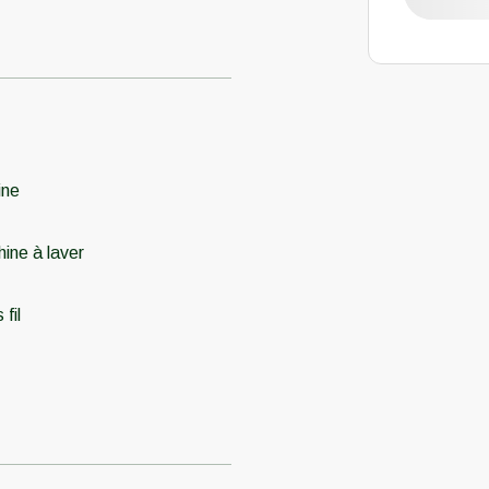
ine
ine à laver
fil